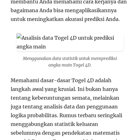
membantu Anda memahami cara kerjanya dan
bagaimana Anda bisa mengaplikasikannya
untuk meningkatkan akurasi prediksi Anda.
Menggunakan data statistik untuk memprediksi
angka main Togel 4D.
Memahami dasar-dasar Togel 4D adalah
langkah awal yang krusial. Ini bukan hanya
tentang keberuntungan semata, melainkan
juga tentang analisis data dan penggunaan
logika probabilitas. Rumus terbaru seringkali
menggabungkan statistik keluaran
sebelumnya dengan pendekatan matematis