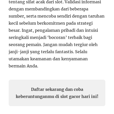
tentang sifat acak dari slot. Validasi informasi
dengan membandingkan dari beberapa
sumber, serta mencoba sendiri dengan taruhan
kecil sebelum berkomitmen pada strategi
besar. Ingat, pengalaman pribadi dan intuisi
seringkali menjadi ‘bocoran’ terbaik bagi
seorang pemain. Jangan mudah tergiur oleh
janji-janji yang terlalu fantastis. Selalu
utamakan keamanan dan kenyamanan
bermain Anda.
Daftar sekarang dan coba
keberuntunganmu di slot gacor hari ini!