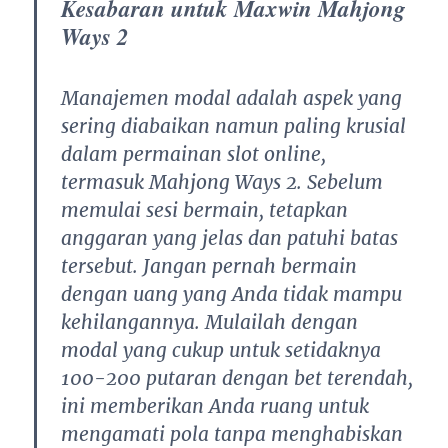
Kesabaran untuk Maxwin Mahjong
Ways 2
Manajemen modal adalah aspek yang
sering diabaikan namun paling krusial
dalam permainan slot online,
termasuk Mahjong Ways 2. Sebelum
memulai sesi bermain, tetapkan
anggaran yang jelas dan patuhi batas
tersebut. Jangan pernah bermain
dengan uang yang Anda tidak mampu
kehilangannya. Mulailah dengan
modal yang cukup untuk setidaknya
100-200 putaran dengan bet terendah,
ini memberikan Anda ruang untuk
mengamati pola tanpa menghabiskan