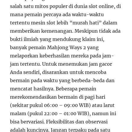
salah satu mitos populer di dunia slot online, di
mana pemain percaya ada waktu-waktu
tertentu mesin slot lebih “murah hati” dalam
memberikan kemenangan. Meskipun tidak ada
bukti ilmiah yang mendukung klaim ini,
banyak pemain Mahjong Ways 2 yang
melaporkan keberhasilan mereka pada jam-
jam tertentu. Untuk menemukan jam gacor
Anda sendiri, disarankan untuk mencoba
bermain pada waktu yang berbeda-beda dan
mencatat hasilnya. Beberapa pemain
merekomendasikan bermain di pagi hari
(sekitar pukul 06:00 – 09:00 WIB) atau larut
malam (pukul 22:00 – 01:00 WIB), namun ini
bisa bervariasi. Fleksibilitas dan observasi
adalah kuncinya. Jangan terpaku pada satu