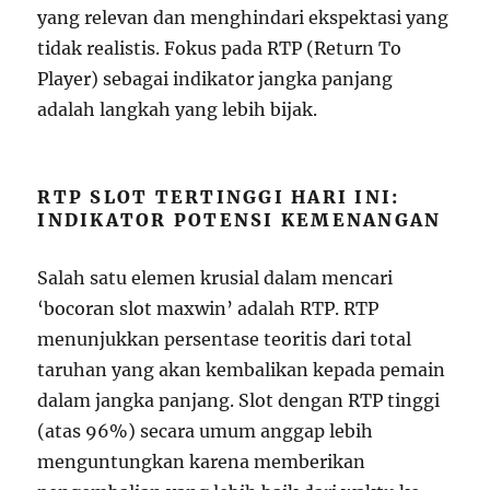
yang relevan dan menghindari ekspektasi yang
tidak realistis. Fokus pada RTP (Return To
Player) sebagai indikator jangka panjang
adalah langkah yang lebih bijak.
RTP SLOT TERTINGGI HARI INI:
INDIKATOR POTENSI KEMENANGAN
Salah satu elemen krusial dalam mencari
‘bocoran slot maxwin’ adalah RTP. RTP
menunjukkan persentase teoritis dari total
taruhan yang akan kembalikan kepada pemain
dalam jangka panjang. Slot dengan RTP tinggi
(atas 96%) secara umum anggap lebih
menguntungkan karena memberikan